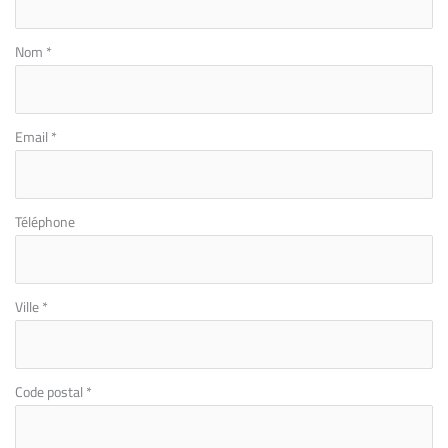
avec
téléphone
Nom
*
Email
*
Téléphone
Ville
*
Code postal
*