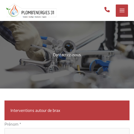
Aller
au
contenu
Contactez-nous
Interventions autour de brax
Formulaire
Prénom
*
simple