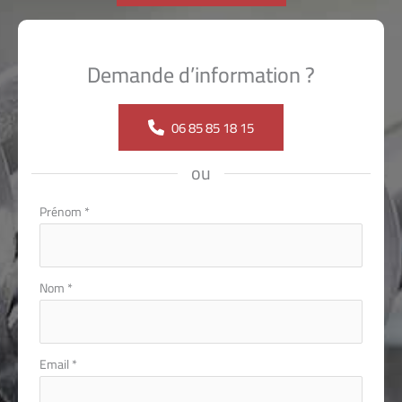
Demande d’information ?
06 85 85 18 15
ou
Formulaire
Prénom
*
simple
avec
téléphone
Nom
*
Email
*