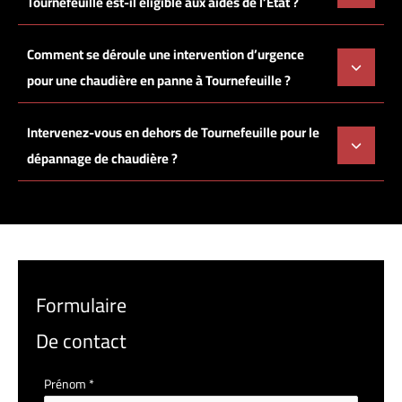
Tournefeuille est-il éligible aux aides de l’État ?
Comment se déroule une intervention d’urgence
pour une chaudière en panne à Tournefeuille ?
Intervenez-vous en dehors de Tournefeuille pour le
dépannage de chaudière ?
Formulaire
De contact
Formulaire
Prénom
*