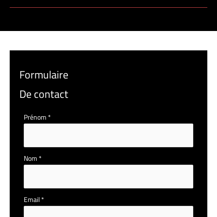
Formulaire
De contact
Formulaire
Prénom
*
simple
avec
téléphone
Nom
*
Email
*