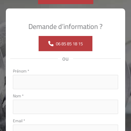
Demande d’information ?
06 85 85 18 15
ou
Formulaire
Prénom
*
simple
avec
téléphone
Nom
*
Email
*