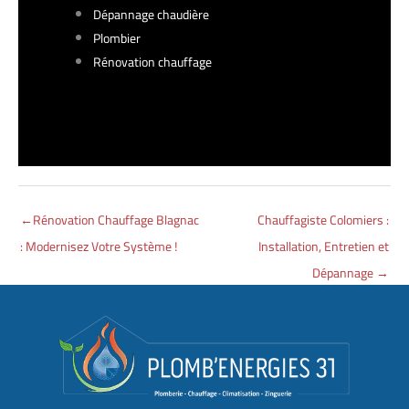
Dépannage chaudière
Plombier
Rénovation chauffage
←
Rénovation Chauffage Blagnac
Chauffagiste Colomiers :
: Modernisez Votre Système !
Installation, Entretien et
Dépannage
→