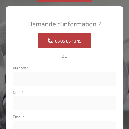
Demande d’information ?
06 85 85 18 15
ou
Formulaire
Prénom
*
simple
avec
téléphone
Nom
*
Email
*