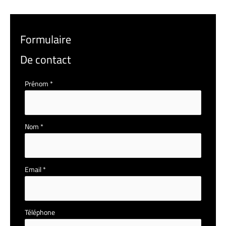
Formulaire
De contact
Formulaire
Prénom
*
simple
avec
téléphone
Nom
*
Email
*
Téléphone