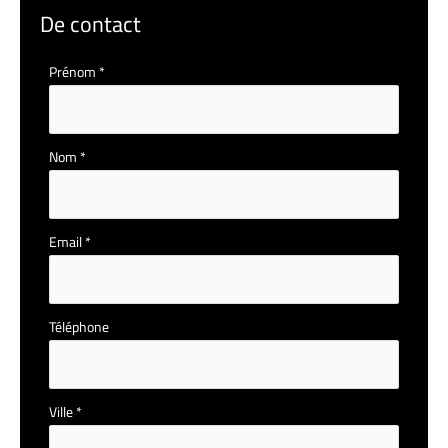
De contact
Formulaire
Prénom
*
simple
avec
téléphone
Nom
*
Email
*
Téléphone
Ville
*